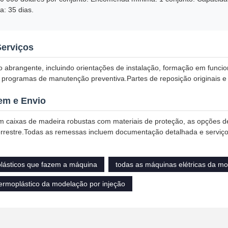
a: 35 dias.
Serviços
o abrangente, incluindo orientações de instalação, formação em func
programas de manutenção preventiva.Partes de reposição originais e 
m e Envio
caixas de madeira robustas com materiais de proteção, as opções de t
terrestre.Todas as remessas incluem documentação detalhada e serviç
plásticos que fazem a máquina
todas as máquinas elétricas da mo
ermoplástico da modelação por injeção