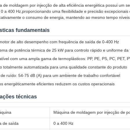
a de moldagem por injecção de alta eficiência energética possui um 
e 0 a 400 Hz,proporcionando uma flexibilidade e precisão excepcionai
ficativamente o consumo de energia, mantendo ao mesmo tempo níveis 
ísticas fundamentais
motor de alto desempenho com frequência de saída de 0-400 Hz
ema de potência térmica de 25 kW para controlo rápido e uniforme da
tível com uma ampla gama de termoplásticos: PP, PE, PS, PC, PET, 
o totalmente automatizada para uma qualidade constante do produto
 de ruído: 54-75 dB (A) para um ambiente de trabalho confortável
os energéticamente eficientes reduzem os custos operacionais
cações técnicas
áquina
Máquina de moldagem por injecção de p
a de saída
0 a 400 Hz