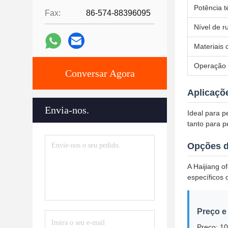
Potência t
Fax:
86-574-88396095
Nível de r
Materiais 
Operação
Conversar Agora
Aplicaçõ
Envia-nos.
Ideal para p
tanto para 
Opções d
A Haijiang 
específicos 
Preço e
Preço: 1