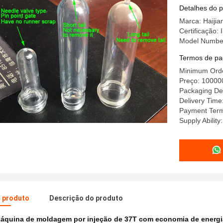
Plástico,
Detalhes do 
Projetad
Marca: Haijia
Certificação
Model Numbe
Termos de pa
Minimum Orde
Preço: 10000
Packaging Det
Delivery Time
Payment Term
Supply Abilit
o produto
Descrição do produto
áquina de moldagem por injeção de 37T com economia de energi