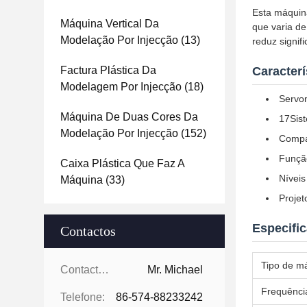
Esta máquin
Máquina Vertical Da
que varia d
Modelação Por Injecção
(13)
reduz signi
Factura Plástica Da
Caracter
Modelagem Por Injecção
(18)
Servo
Máquina De Duas Cores Da
17Sist
Modelação Por Injecção
(152)
Compa
Funçã
Caixa Plástica Que Faz A
Níveis
Máquina
(33)
Projet
Especifi
Contactos
Tipo de m
Contactos:
Mr. Michael
Frequênci
Telefone:
86-574-88233242