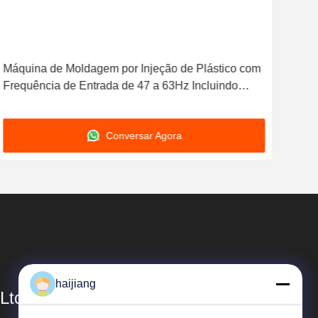
Máquina de Moldagem por Injeção de Plástico com
Máq
Frequência de Entrada de 47 a 63Hz Incluindo
Sta
Servo Padrão e Bomba Variável Melhor Máquina de
Aqu
Moldagem por Injeção de Plástico para Operação
Uso 
Conversar Agora
haijiang
Ltd