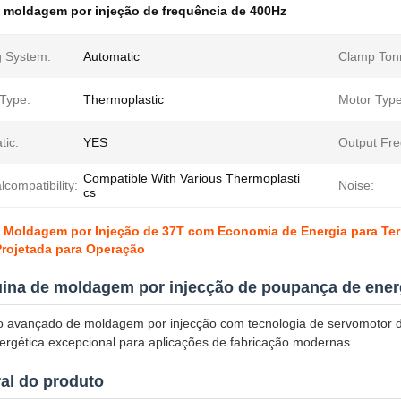
 moldagem por injeção de frequência de 400Hz
g System:
Automatic
Clamp Ton
 Type:
Thermoplastic
Motor Type
tic:
YES
Output Fre
Compatible With Various Thermoplasti
lcompatibility:
Noise:
cs
Moldagem por Injeção de 37T com Economia de Energia para Term
Projetada para Operação
ina de moldagem por injecção de poupança de ener
 avançado de moldagem por injecção com tecnologia de servomotor de
nergética excepcional para aplicações de fabricação modernas.
ral do produto