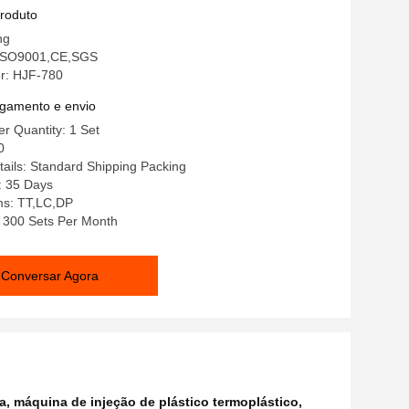
 Frequência de Saída de 0 a 400Hz,
produto
a para Operação
ng
: ISO9001,CE,SGS
r: HJF-780
gamento e envio
r Quantity: 1 Set
0
ails: Standard Shipping Packing
: 35 Days
s: TT,LC,DP
y: 300 Sets Per Month
Conversar Agora
a
,
máquina de injeção de plástico termoplástico
,