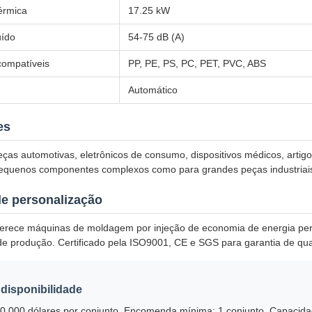
érmica
17.25 kW
uído
54-75 dB (A)
compatíveis
PP, PE, PS, PC, PET, PVC, ABS
Automático
es
eças automotivas, eletrônicos de consumo, dispositivos médicos, art
pequenos componentes complexos como para grandes peças industriais
e personalização
oferece máquinas de moldagem por injeção de economia de energia per
de produção. Certificado pela ISO9001, CE e SGS para garantia de qua
 disponibilidade
00 000 dólares por conjunto. Encomenda mínima: 1 conjunto. Capacid