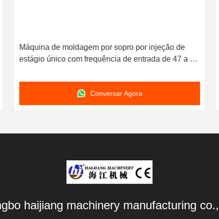
Máquina de moldagem por sopro por injeção de
estágio único com frequência de entrada de 47 a 63
Hz, projetada para moldagem precisa de garrafas
Conversar Agora
ngbo haijiang machinery manufacturing co.,