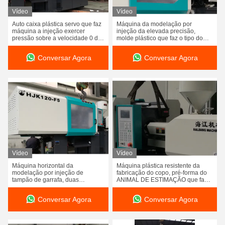
Vídeo
Vídeo
Auto caixa plástica servo que faz
Máquina da modelação por
máquina a injeção exercer
injeção da elevada precisão,
pressão sobre a velocidade 0 do
molde plástico que faz o tipo do
parafuso de 275 Mpa ~ 180
parafuso de máquina
Conversar Agora
Conversar Agora
Vídeo
Vídeo
Máquina horizontal da
Máquina plástica resistente da
modelação por injeção de
fabricação do copo, pré-forma do
tampão de garrafa, duas
ANIMAL DE ESTIMAÇÃO que faz a
máquinas da modelação por
máquina 17.25kw
injeção do tiro
Conversar Agora
Conversar Agora