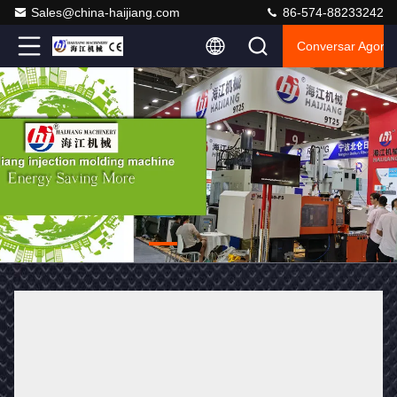
Sales@china-haijiang.com
86-574-88233242
Conversar Agora