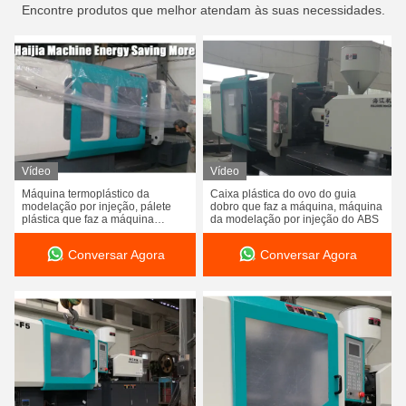
Encontre produtos que melhor atendam às suas necessidades.
Vídeo
Vídeo
Máquina termoplástico da
Caixa plástica do ovo do guia
modelação por injeção, pálete
dobro que faz a máquina, máquina
plástica que faz a máquina
da modelação por injeção do ABS
horizontal
Conversar Agora
Conversar Agora