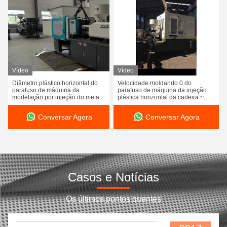
Vídeo
Vídeo
Diâmetro plástico horizontal do
Velocidade moldando 0 do
parafuso de máquina da
parafuso de máquina da injeção
modelação por injeção do metal
plástica horizontal da cadeira ~
do Bi parafuso L/D 20 de 28
180
milímetros
Conversar Agora
Conversar Agora
Casos e Notícias
Os últimos pontos quentes