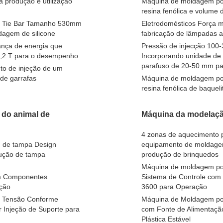
 produção e utilização
Máquina de moldagem por
resina fenólica e volume
do Tie Bar Tamanho 530mm
Eletrodomésticos Força m
dagem de silicone
fabricação de lâmpadas 
ança de energia que
Pressão de injecção 100
 2,2 T para o desempenho
Incorporando unidade de 
parafuso de 20-50 mm p
o de injeção de um
 de garrafas
Máquina de moldagem por 
resina fenólica de baque
 do animal de
Máquina da modelação
4 zonas de aquecimento 
 de tampa Design
equipamento de moldagem 
dução de tampa
produção de brinquedos
Máquina de moldagem por
om Componentes
Sistema de Controle com
ação
3600 para Operação
m Tensão Conforme
Máquina de Moldagem por
 Injeção de Suporte para
com Fonte de Alimentaç
Plástica Estável