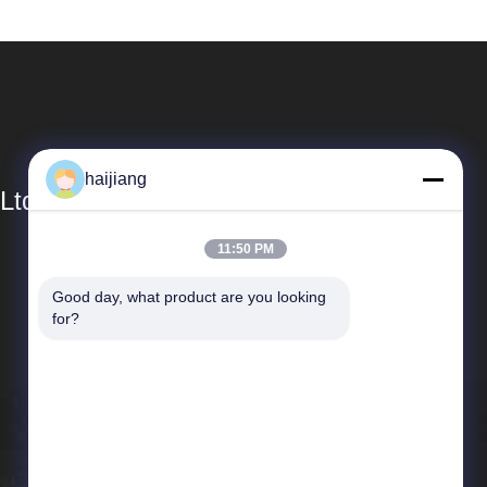
haijiang
Ltd
11:50 PM
Links Rápidos
Good day, what product are you looking 
Perfil da empresa
for?
Visita à fábrica
Controle de qualidade
Notícias
Casos