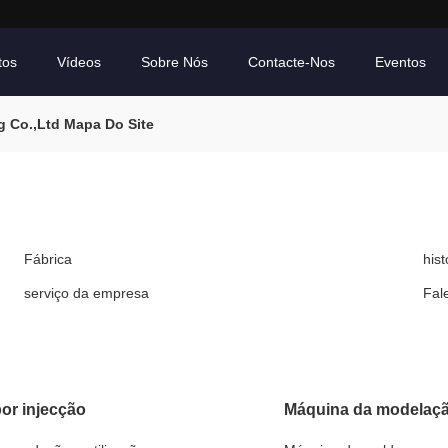
tos
Vídeos
Sobre Nós
Contacte-Nos
Eventos
g Co.,Ltd Mapa Do Site
Fábrica
his
serviço da empresa
Fal
or injecção
Máquina da modelação