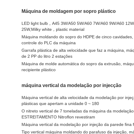
Máquina de moldagem por sopro plástico
LED light bulb，A45 3W/A50 5W/A60 7W/A60 9W/A60 12
25W,Milky white，plastic material
Máquina moldando do sopro do HDPE de cinco cavidades, ci
controle do PLC da máquina
Garrafa plástica de alta velocidade que faz a máquina, má
de 2 PP do litro 2 estações
Máquina de molde automática do sopro da extrusão, máqui
recipiente plástico
máquina vertical da modelação por injecção
Máquina vertical de alta velocidade da modelação por injeç
plásticas que apertam a unidade 0 ~ 180
O nitreto vertical de 7 toneladas da máquina da modelação 
ESTREITAMENTO Nitroflon revestiram
Máquina vertical da modelação por injeção da parede fina fu
Tipo vertical máquina moldando do parafuso da injeção, má