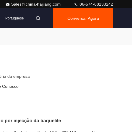
Sales@china-haijiang.com
86-574-88233242
Conversar Agora
Portuguese
tória da empresa
e Conosco
 por injecção da baquelite