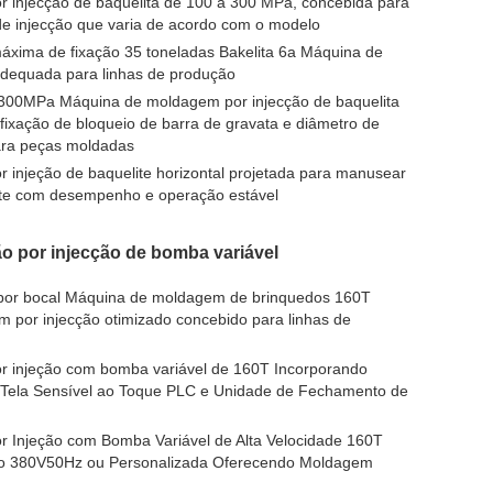
 injecção de baquelita de 100 a 300 MPa, concebida para
 de injecção que varia de acordo com o modelo
áxima de fixação 35 toneladas Bakelita 6a Máquina de
adequada para linhas de produção
-300MPa Máquina de moldagem por injecção de baquelita
fixação de bloqueio de barra de gravata e diâmetro de
ara peças moldadas
injeção de baquelite horizontal projetada para manusear
lite com desempenho e operação estável
 por injecção de bomba variável
por bocal Máquina de moldagem de brinquedos 160T
por injecção otimizado concebido para linhas de
 injeção com bomba variável de 160T Incorporando
 Tela Sensível ao Toque PLC e Unidade de Fechamento de
 Injeção com Bomba Variável de Alta Velocidade 160T
ão 380V50Hz ou Personalizada Oferecendo Moldagem