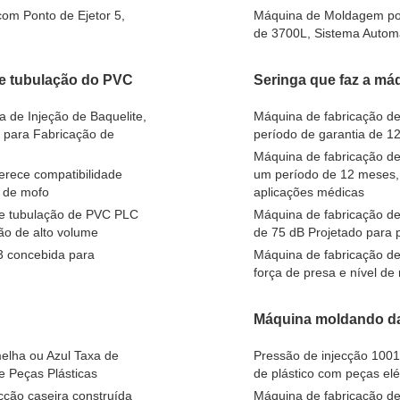
om Ponto de Ejetor 5,
Máquina de Moldagem por
de 3700L, Sistema Autom
de tubulação do PVC
Seringa que faz a má
de Injeção de Baquelite,
Máquina de fabricação de
 para Fabricação de
período de garantia de 1
Máquina de fabricação de
rece compatibilidade
um período de 12 meses, 
e de mofo
aplicações médicas
de tubulação de PVC PLC
Máquina de fabricação de
o de alto volume
de 75 dB Projetado para 
3 concebida para
Máquina de fabricação d
força de presa e nível d
Máquina moldando da 
elha ou Azul Taxa de
Pressão de injecção 100
 Peças Plásticas
de plástico com peças el
ção caseira construída
Máquina de fabricação de