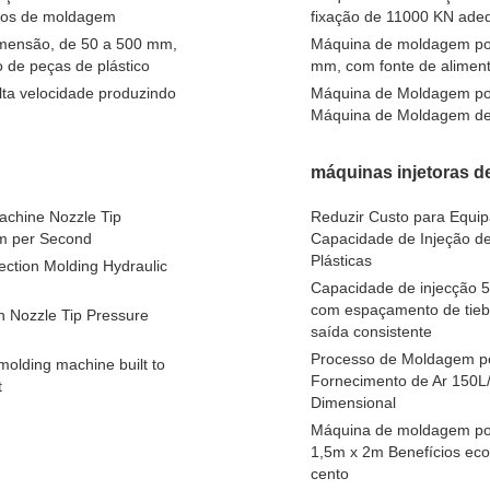
clos de moldagem
fixação de 11000 KN adeq
imensão, de 50 a 500 mm,
Máquina de moldagem por 
 de peças de plástico
mm, com fonte de aliment
ta velocidade produzindo
Máquina de Moldagem por
Máquina de Moldagem de C
máquinas injetoras de
achine Nozzle Tip
Reduzir Custo para Equi
Cm per Second
Capacidade de Injeção d
Plásticas
ction Molding Hydraulic
Capacidade de injecção 5
com espaçamento de tie
h Nozzle Tip Pressure
saída consistente
Processo de Moldagem por
molding machine built to
Fornecimento de Ar 150L
t
Dimensional
Máquina de moldagem por 
1,5m x 2m Benefícios eco
cento