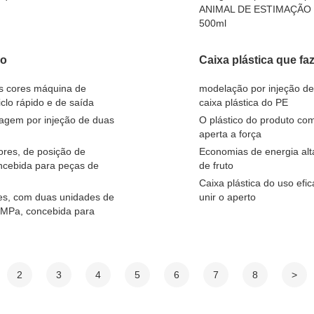
ANIMAL DE ESTIMAÇÃO do
500ml
ão
Caixa plástica que fa
as cores máquina de
modelação por injeção de
clo rápido e de saída
caixa plástica do PE
agem por injeção de duas
O plástico do produto co
aperta a força
ores, de posição de
Economias de energia alt
ncebida para peças de
de fruto
Caixa plástica do uso ef
es, com duas unidades de
unir o aperto
 MPa, concebida para
2
3
4
5
6
7
8
>