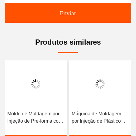
Enviar
Produtos similares
Molde de Moldagem por
Máquina de Moldagem
Injeção de Pré-forma com
por Injeção de Plástico de
Base de Molde HASCO
Fácil Operação com
LKM Otimizada para
Componentes Techmation