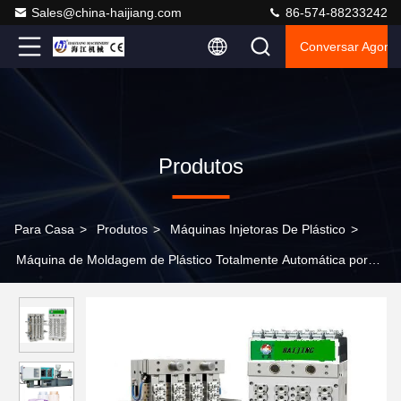
Sales@china-haijiang.com
86-574-88233242
Conversar Agora
Produtos
Para Casa
>
Produtos
>
Máquinas Injetoras De Plástico
>
Máquina de Moldagem de Plástico Totalmente Automática por
Injeção de Última Geração Garante Precisão