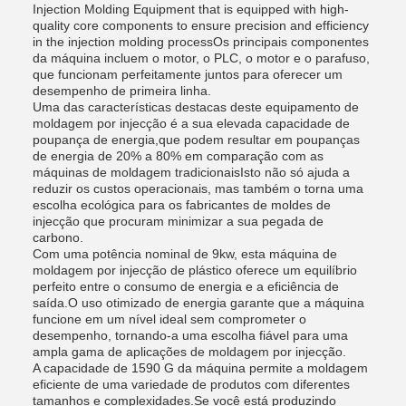
Injection Molding Equipment that is equipped with high-
quality core components to ensure precision and efficiency
in the injection molding processOs principais componentes
da máquina incluem o motor, o PLC, o motor e o parafuso,
que funcionam perfeitamente juntos para oferecer um
desempenho de primeira linha.
Uma das características destacas deste equipamento de
moldagem por injecção é a sua elevada capacidade de
poupança de energia,que podem resultar em poupanças
de energia de 20% a 80% em comparação com as
máquinas de moldagem tradicionaisIsto não só ajuda a
reduzir os custos operacionais, mas também o torna uma
escolha ecológica para os fabricantes de moldes de
injecção que procuram minimizar a sua pegada de
carbono.
Com uma potência nominal de 9kw, esta máquina de
moldagem por injecção de plástico oferece um equilíbrio
perfeito entre o consumo de energia e a eficiência de
saída.O uso otimizado de energia garante que a máquina
funcione em um nível ideal sem comprometer o
desempenho, tornando-a uma escolha fiável para uma
ampla gama de aplicações de moldagem por injecção.
A capacidade de 1590 G da máquina permite a moldagem
eficiente de uma variedade de produtos com diferentes
tamanhos e complexidades.Se você está produzindo