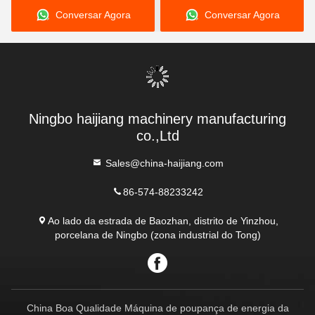
Conversar Agora
Conversar Agora
Eficiência na Produção de
Schneider Vickers e Base
Peças Plásticas
de Molde HASCO LKM
Fornecendo Produção
Ningbo haijiang machinery manufacturing
co.,Ltd
Sales@china-haijiang.com
86-574-88233242
Ao lado da estrada de Baozhan, distrito de Yinzhou,
porcelana de Ningbo (zona industrial do Tong)
China Boa Qualidade Máquina de poupança de energia da