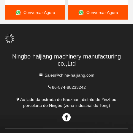
toneladas especializada
armazenamento de
Conversar Agora
Conversar Agora
em moldagem de pvc
energia
oferecendo construção e
produção robustas
Ningbo haijiang machinery manufacturing
co.,Ltd
Sales@china-haijiang.com
86-574-88233242
Ao lado da estrada de Baozhan, distrito de Yinzhou,
porcelana de Ningbo (zona industrial do Tong)