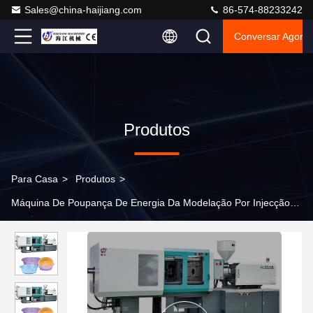
Sales@china-haijiang.com
86-574-88233242
Conversar Agora
Produtos
Para Casa
>
Produtos
>
Máquina De Poupança De Energia Da Modelação Por Injecção
>
Máquina de poupança de energia de grande eficacia da
modelação por injeção com o QT500 que aperta a unidade & o
sistema de lubrificação automático