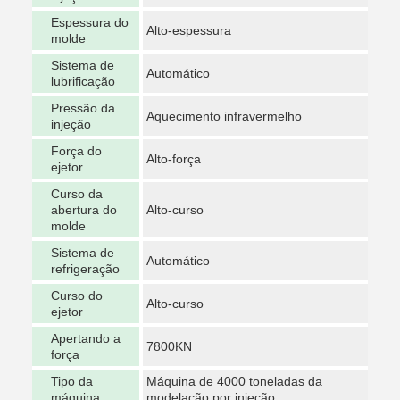
Espessura do
Alto-espessura
molde
Sistema de
Automático
lubrificação
Pressão da
Aquecimento infravermelho
injeção
Força do
Alto-força
ejetor
Curso da
abertura do
Alto-curso
molde
Sistema de
Automático
refrigeração
Curso do
Alto-curso
ejetor
Apertando a
7800KN
força
Tipo da
Máquina de 4000 toneladas da
máquina
modelação por injeção