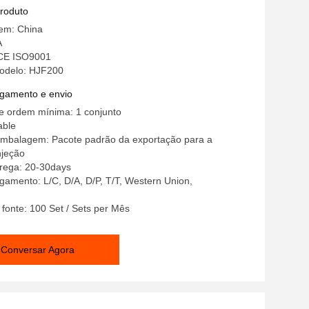
produto
gem: China
A
 CE ISO9001
odelo: HJF200
gamento e envio
e ordem mínima: 1 conjunto
able
embalagem: Pacote padrão da exportação para a
njeção
rega: 20-30days
amento: L/C, D/A, D/P, T/T, Western Union,
 fonte: 100 Set / Sets per Mês
Conversar Agora