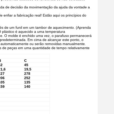
mada de decisão da movimentação da ajuda da vontade a
enfiar a fabricação real! Estão aqui os princípios do
avés de um funil em um tambor de aquecimento. (Aprenda
 plástico é aquecido a uma temperatura
de. O molde é enchido uma vez, o parafuso permanecerá
 predeterminada. Em cima de alcançar este ponto, o
fora automaticamente ou serão removidas manualmente.
ares de peças em uma quantidade de tempo relativamente
B
C
42
45
21,6
19,5
227
278
206
252
105
135
159
140