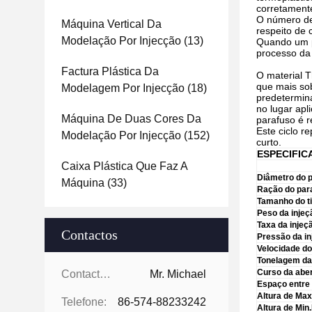
corretament
O número de
Máquina Vertical Da
respeito de 
Modelação Por Injecção
(13)
Quando um pr
processo da
Factura Plástica Da
O material 
que mais so
Modelagem Por Injecção
(18)
predetermin
no lugar apl
Máquina De Duas Cores Da
parafuso é r
Este ciclo r
Modelação Por Injecção
(152)
curto.
ESPECIFIC
Caixa Plástica Que Faz A
Diâmetro do 
Máquina
(33)
Ração do par
Tamanho do ti
Peso da injeç
Taxa da injeç
Contactos
Pressão da in
Velocidade do
Tonelagem da
Curso da abe
Contactos:
Mr. Michael
Espaço entre 
Altura de Max
Telefone:
86-574-88233242
Altura de Min