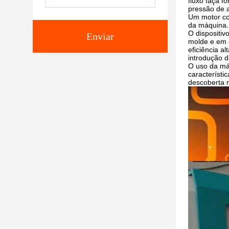
fluxo faça f
pressão de 
Um motor co
da máquina. 
O dispositi
Enviar
molde e em 
eficiência a
introdução 
O uso da má
característi
descoberta 