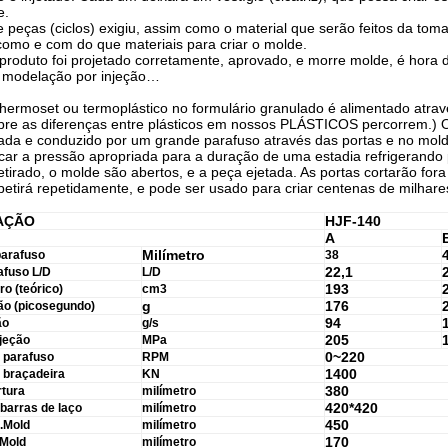
e.
 peças (ciclos) exigiu, assim como o material que serão feitos da to
como e com do que materiais para criar o molde.
oduto foi projetado corretamente, aprovado, e morre molde, é hora de 
 modelação por injeção…
Thermoset ou termoplástico no formulário granulado é alimentado atr
bre as diferenças entre plásticos em nossos PLÁSTICOS percorrem.) O
ada e conduzido por um grande parafuso através das portas e no mol
icar a pressão apropriada para a duração de uma estadia refrigerando
etirado, o molde são abertos, e a peça ejetada. As portas cortarão 
epetirá repetidamente, e pode ser usado para criar centenas de milh
AÇÃO
HJF-140
A
Milímetro
parafuso
38
22,1
afuso L/D
L/D
193
ro (teórico)
cm3
g
176
ão (picosegundo)
94
ão
g/s
205
jeção
MPa
0~220
 parafuso
RPM
1400
 braçadeira
KN
380
rtura
milímetro
420*420
barras de laço
milímetro
450
.Mold
milímetro
170
.Mold
milímetro