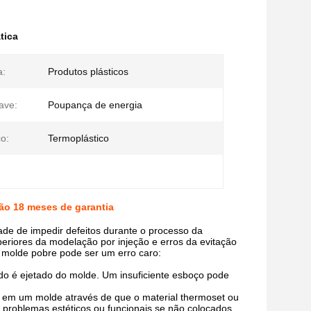
tica
a:
Produtos plásticos
ave:
Poupança de energia
co:
Termoplástico
ão 18 meses de garantia
ade de impedir defeitos durante o processo da
eriores da modelação por injeção e erros da evitação
 molde pobre pode ser um erro caro:
do é ejetado do molde. Um insuficiente esboço pode
s em um molde através de que o material thermoset ou
os problemas estéticos ou funcionais se não colocados