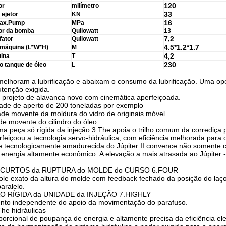
120
or
milímetro
33
ejetor
KN
16
Max.Pump
MPa
or da bomba
Quilowatt
13
7,2
fator
Quilowatt
4.5*1.2*1.7
máquina (L*W*H)
M
4,2
ina
T
230
o tanque de óleo
L
melhoram a lubrificação e abaixam o consumo da lubrificação. Uma op
enção exigida.
 projeto de alavanca novo com cinemática aperfeiçoada.
ade de aperto de 200 toneladas por exemplo
ade movente da moldura do vidro de originais móvel
de movente do cilindro do óleo
a peça só rígida da injeção 3.The apoia o trilho comum da corrediça 
rfeiçoou a tecnologia servo-hidráulica, com eficiência melhorada para
ie tecnologicamente amadurecida do Júpiter II convence não somente
nergia altamente econômico. A elevação a mais atrasada ao Júpiter -
.
 CURTOS da RUPTURA do MOLDE do CURSO 6.FOUR
role exato da altura do molde com feedback fechado da posição do laç
aralelo.
 RÍGIDA da UNIDADE da INJEÇÃO 7.HIGHLY
to independente do apoio da movimentação do parafuso.
he hidráulicas
orcional de poupança de energia e altamente precisa da eficiência e