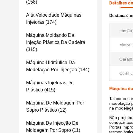
(158)
Detalhes d
Alta Velocidade Máquinas
Destacar:
m
Injetoras
(174)
tensão
Máquina Moldando Da
Injeção Plástica Da Cadeira
Motor:
(315)
Garanti
Máquina Hidráulica Da
Modelação Por Injecção
(184)
Certifi
Máquinas Injetoras De
Máquina da 
Plástico
(415)
Tal como com
Máquina De Moldagem Por
modelação po
na modelaçã
Sopro Plástico
(12)
Não projetan
conduzir aos
Máquina De Injecção De
Portas impro
Moldagem Por Sopro
(11)
termoplástic