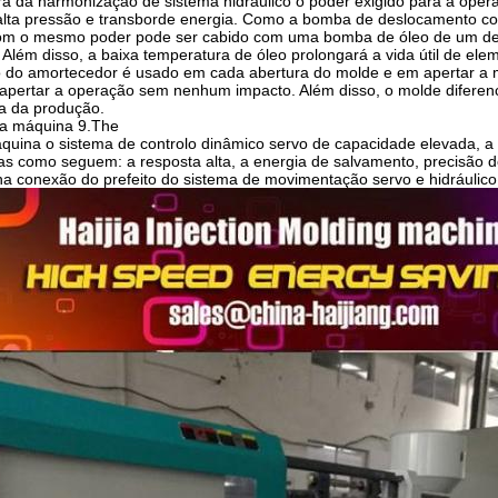
ora da harmonização de sistema hidráulico o poder exigido para a ope
alta pressão e transborde energia. Como a bomba de deslocamento co
m o mesmo poder pode ser cabido com uma bomba de óleo de um des
Além disso, a baixa temperatura de óleo prolongará a vida útil de el
vo do amortecedor é usado em cada abertura do molde e em apertar a 
apertar a operação sem nenhum impacto. Além disso, o molde diferenc
lta da produção.
da máquina 9.The
quina o sistema de controlo dinâmico servo de capacidade elevada, a
cas como seguem: a resposta alta, a energia de salvamento, precisão de
na conexão do prefeito do sistema de movimentação servo e hidráulic