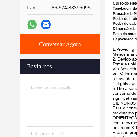
Curso do ejet
Fax:
86-574-88396095
Tonelagem do 
Pressão de 
Poder do mot
Poder do cale
Dimensão da 
Peso da máqu
Capacidade d
Conversar Agora
1.Providing 
Menos manut
2. Devido ao
Tome a unid
Envia-nos.
Vm: Velocid
Vo: Velocida
a base de um
4.Highly ape
5.The a sér
consumo de e
significativas
CILINDROS
Para o cont
movimento p
ORIENTAÇÃO
com movimen
unidades 8.T
Pressão prop