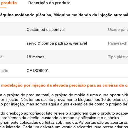
o produto
Descrição do produto
áquina moldando plástica
,
Máquina moldando da injeção automá
:
Customed disponível
Usado par
servo & bomba padrão & variável
Palavra-ch
a:
18 meses
Tipo plásti
cação:
CE ISO9001
modelação por injeção da elevada precisão para as coleiras de c
 o projeto de produto total, o projeto de molde é uma outra oportunid
r injeção. Nós temos escrito previamente blogues nos 10 defeitos sup
o por injeção, mas somos aqui alguns exemplos de como o projeto de
do o esboço apropriado: Isto refere o ângulo em que o produto acaba
 problemas da ejeção, custando o tempo significativo e o dinheiro.
priamente colocadas ou feitas sob medida: As portas são as abertura
o é injetado. Cada um deixará um vestígio (cicatriz), que possa criar 