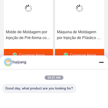
Molde de Moldagem por
Máquina de Moldagem
Injeção de Pré-forma com
por Injeção de Plástico de
Base de Molde HASCO
Fácil Operação com
LKM Otimizada para
Componentes Techmation
Conversar Agora
Conversar Agora
Eficiência na Produção de
Schneider Vickers e Base
Peças Plásticas
de Molde HASCO LKM
haijiang
Fornecendo Produção
10:27 AM
Good day, what product are you looking for?
Ningbo haijiang machinery manufacturing
co.,Ltd
Sales@china-haijiang.com