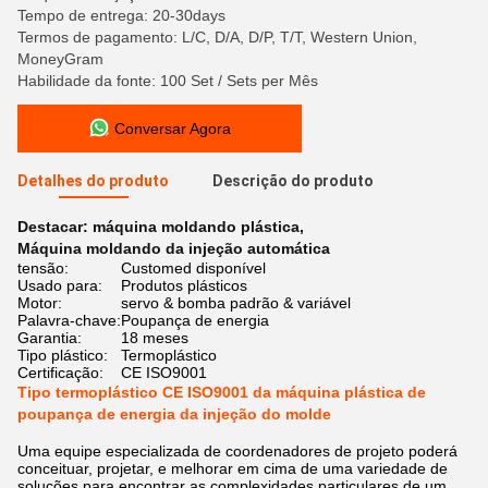
Tempo de entrega: 20-30days
Termos de pagamento: L/C, D/A, D/P, T/T, Western Union,
MoneyGram
Habilidade da fonte: 100 Set / Sets per Mês
Conversar Agora
Detalhes do produto
Descrição do produto
Destacar:
máquina moldando plástica
,
Máquina moldando da injeção automática
tensão:
Customed disponível
Usado para:
Produtos plásticos
Motor:
servo & bomba padrão & variável
Palavra-chave:
Poupança de energia
Garantia:
18 meses
Tipo plástico:
Termoplástico
Certificação:
CE ISO9001
Tipo termoplástico CE ISO9001 da máquina plástica de
poupança de energia da injeção do molde
Uma equipe especializada de coordenadores de projeto poderá
conceituar, projetar, e melhorar em cima de uma variedade de
soluções para encontrar as complexidades particulares de um