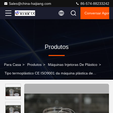
Sales@china-haijiang.com
86-574-88233242
Conversar Agora
Produtos
Para Casa
>
Produtos
>
Máquinas Injetoras De Plástico
>
Tipo termoplástico CE ISO9001 da máquina plástica de
poupança de energia da injeção do molde