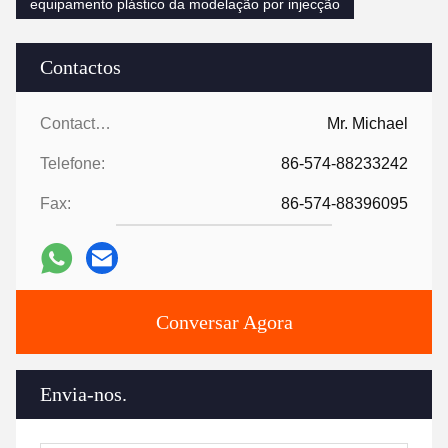
equipamento plástico da modelação por injecção
Contactos
Contactos:
Mr. Michael
Telefone:
86-574-88233242
Fax:
86-574-88396095
Conversar Agora
Envia-nos.