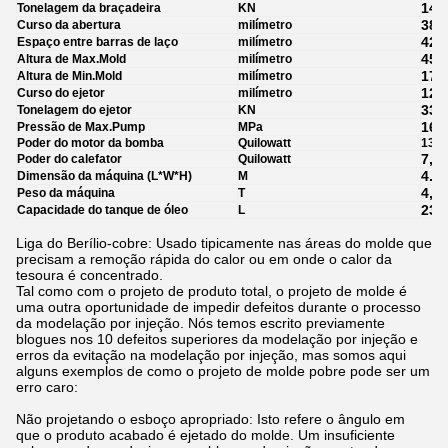
140
Tonelagem da braçadeira
KN
380
Curso da abertura
milímetro
420
Espaço entre barras de laço
milímetro
450
Altura de Max.Mold
milímetro
170
Altura de Min.Mold
milímetro
120
Curso do ejetor
milímetro
33
Tonelagem do ejetor
KN
16
Pressão de Max.Pump
MPa
Poder do motor da bomba
Quilowatt
13
7,2
Poder do calefator
Quilowatt
4.5*
Dimensão da máquina (L*W*H)
M
4,2
Peso da máquina
T
230
Capacidade do tanque de óleo
L
Liga do Berílio-cobre: Usado tipicamente nas áreas do molde que
precisam a remoção rápida do calor ou em onde o calor da
tesoura é concentrado.
Tal como com o projeto de produto total, o projeto de molde é
uma outra oportunidade de impedir defeitos durante o processo
da modelação por injeção. Nós temos escrito previamente
blogues nos 10 defeitos superiores da modelação por injeção e
erros da evitação na modelação por injeção, mas somos aqui
alguns exemplos de como o projeto de molde pobre pode ser um
erro caro:
Não projetando o esboço apropriado: Isto refere o ângulo em
que o produto acabado é ejetado do molde. Um insuficiente