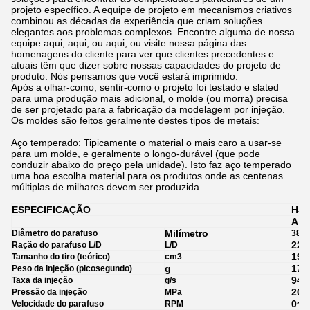
projeto específico. A equipe de projeto em mecanismos criativos
combinou as décadas da experiência que criam soluções
elegantes aos problemas complexos. Encontre alguma de nossa
equipe aqui, aqui, ou aqui, ou visite nossa página das
homenagens do cliente para ver que clientes precedentes e
atuais têm que dizer sobre nossas capacidades do projeto de
produto. Nós pensamos que você estará imprimido.
Após a olhar-como, sentir-como o projeto foi testado e slated
para uma produção mais adicional, o molde (ou morra) precisa
de ser projetado para a fabricação da modelagem por injeção.
Os moldes são feitos geralmente destes tipos de metais:
Aço temperado: Tipicamente o material o mais caro a usar-se
para um molde, e geralmente o longo-durável (que pode
conduzir abaixo do preço pela unidade). Isto faz aço temperado
uma boa escolha material para os produtos onde as centenas
múltiplas de milhares devem ser produzida.
ESPECIFICAÇÃO
HJF
A
Milímetro
Diâmetro do parafuso
38
22,
Ração do parafuso L/D
L/D
193
Tamanho do tiro (teórico)
cm3
g
176
Peso da injeção (picosegundo)
94
Taxa da injeção
g/s
205
Pressão da injeção
MPa
0~2
Velocidade do parafuso
RPM