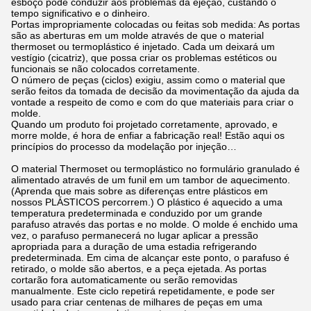
esboço pode conduzir aos problemas da ejeção, custando o
tempo significativo e o dinheiro.
Portas impropriamente colocadas ou feitas sob medida: As portas
são as aberturas em um molde através de que o material
thermoset ou termoplástico é injetado. Cada um deixará um
vestígio (cicatriz), que possa criar os problemas estéticos ou
funcionais se não colocados corretamente.
O número de peças (ciclos) exigiu, assim como o material que
serão feitos da tomada de decisão da movimentação da ajuda da
vontade a respeito de como e com do que materiais para criar o
molde.
Quando um produto foi projetado corretamente, aprovado, e
morre molde, é hora de enfiar a fabricação real! Estão aqui os
princípios do processo da modelação por injeção…
O material Thermoset ou termoplástico no formulário granulado é
alimentado através de um funil em um tambor de aquecimento.
(Aprenda que mais sobre as diferenças entre plásticos em
nossos PLÁSTICOS percorrem.) O plástico é aquecido a uma
temperatura predeterminada e conduzido por um grande
parafuso através das portas e no molde. O molde é enchido uma
vez, o parafuso permanecerá no lugar aplicar a pressão
apropriada para a duração de uma estadia refrigerando
predeterminada. Em cima de alcançar este ponto, o parafuso é
retirado, o molde são abertos, e a peça ejetada. As portas
cortarão fora automaticamente ou serão removidas
manualmente. Este ciclo repetirá repetidamente, e pode ser
usado para criar centenas de milhares de peças em uma