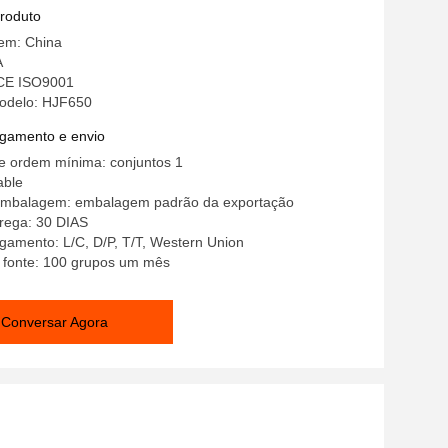
produto
gem: China
A
 CE ISO9001
odelo: HJF650
gamento e envio
e ordem mínima: conjuntos 1
able
embalagem: embalagem padrão da exportação
rega: 30 DIAS
gamento: L/C, D/P, T/T, Western Union
a fonte: 100 grupos um mês
Conversar Agora