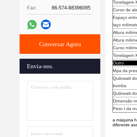
Tonelagem K
Fax:
86-574-88396095
Curso de al
Espaço entr
laço milímet
Altura milí
Altura milím
Conversar Agora
Curso milíme
Tonelagem K
O
Envia-nos.
Mpa da pre
Quilowatt d
bomba
Quilowatt do
Dimensão m
Peso t da m
a máquina hi
diferente as