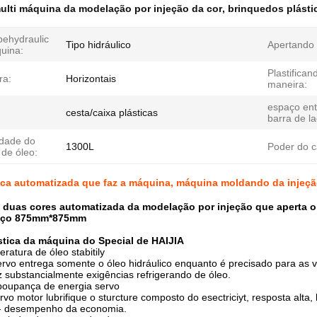
ulti máquina da modelação por injeção da cor
,
brinquedos plásti
pehydraulic
Tipo hidráulico
Apertando 
uina:
Plastifican
ra:
Horizontais
maneira:
espaço ent
cesta/caixa plásticas
barra de la
dade do
1300L
Poder do c
 de óleo:
ica automatizada que faz a máquina, máquina moldando da injeç
duas cores automatizada da modelação por injeção que aperta o 
laço 875mm*875mm
ística da máquina do Special de HAIJIA
ratura de óleo stabitily
rvo entrega somente o óleo hidráulico enquanto é precisado para as 
z substancialmente exigências refrigerando de óleo.
poupança de energia servo
vo motor lubrifique o sturcture composto do esectriciyt, resposta alta, 
e - desempenho da economia.