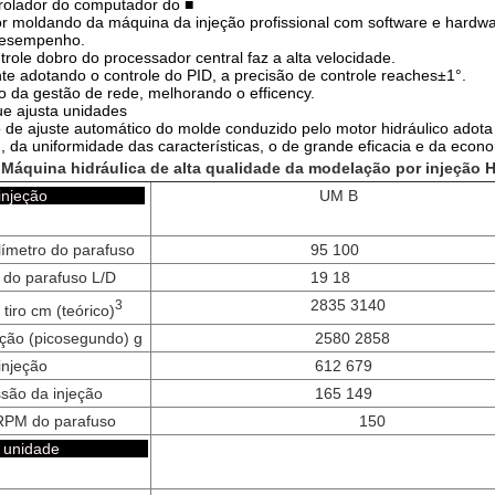
rolador do computador do ■
r moldando da máquina da injeção profissional com software e hardwa
desempenho.
trole dobro do processador central faz a alta velocidade.
te adotando o controle do PID, a precisão de controle reaches±1°.
 da gestão de rede, melhorando o efficency.
ue ajusta unidades
vo de ajuste automático do molde conduzido pelo motor hidráulico ad
da uniformidade das características, o de grande eficacia e da econ
Máquina hidráulica de alta qualidade da modelação por injeção 
e da injeção
UM B
límetro do parafuso
95 100
 do parafuso L/D
19 18
2835 3140
3
iro cm (teórico)
eção (picosegundo) g
2580 2858
injeção
612 679
são da injeção
165 149
RPM do parafuso
150
do a unidade