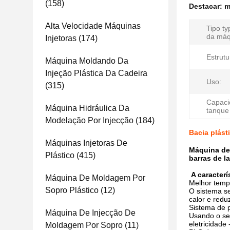
(158)
Destacar:
m
Alta Velocidade Máquinas
Tipo ty
da máq
Injetoras
(174)
Estrutu
Máquina Moldando Da
Injeção Plástica Da Cadeira
Uso:
(315)
Capaci
Máquina Hidráulica Da
tanque
Modelação Por Injecção
(184)
Bacia plást
Máquinas Injetoras De
Máquina de 
Plástico
(415)
barras de 
A caracter
Máquina De Moldagem Por
Melhor tempe
Sopro Plástico
(12)
O sistema se
calor e redu
Sistema de 
Máquina De Injecção De
Usando o ser
eletricidad
Moldagem Por Sopro
(11)