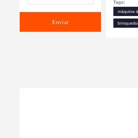
Tags:
máquina d
Enviar
brinquedo