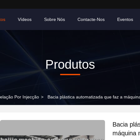
tos
Vídeos
Sobre Nós
Contacte-Nos
Eventos
Produtos
lação Por Injecção
>
Bacia plástica automatizada que faz a máquin
Bacia plá
máquina m