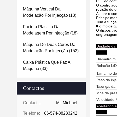
PLC do cont
O controlado
Máquina Vertical Da
revisão do 
Adotar o con
Modelação Por Injecção
(13)
Principalmen
Tem a função
■ o molde q
Factura Plástica Da
O dispositi
Modelagem Por Injecção
(18)
engrenagem, 
Máquina De Duas Cores Da
Unidad
Modelação Por Injecção
(152)
Diâmetro mi
Caixa Plástica Que Faz A
Relação L/D
Máquina
(33)
Tamanho do t
Peso da inj
Taxa g/s da 
Contactos
Mpa da pres
Velocidade 
Contactos:
Mr. Michael
Apertan
Telefone:
86-574-88233242