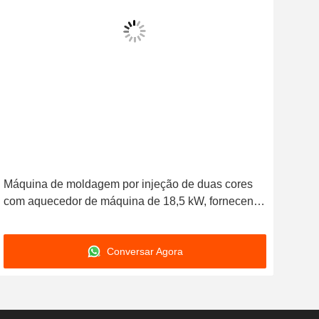
Máquina de moldagem por injeção de duas cores
Máq
com aquecedor de máquina de 18,5 kW, fornecendo
Máq
injeção de material duplo e produto plástico
Ofer
consistente
Dua
Conversar Agora