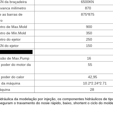
N da braçadeira
6500KN
avanca milímetro
870
e as barras de
875*875
ro
metro de Max.Mold
900
etro de Min.Mold
350
tro do ejetor
250
N do ejetor
150
utro
ssão de Max.Pump
16
o poder do motor da
55
 poder do calor
42,95
 da máquina
10.2*2.24*2.71
áquina
28
dráulica da modelação por injeção, os componentes hidráulicos de tip
seguram o travamento do nosie rápido, baixo, shortent o ciclo do mold