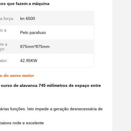
cos que fazem a máquina
a força:
kn 6500
do a
Pelo parafuso
re a
875mm*875mm
ço:
alor:
42.95KW
ão do servo motor
curso de alavanca 745 milímetros de espaço entre
várias funções. Isto impede a geração desnecessária de
baixos noile e excelente