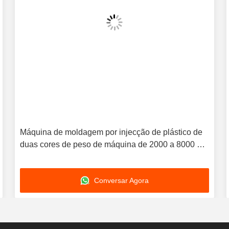
Máquina de moldagem por injecção de plástico de
duas cores de peso de máquina de 2000 a 8000 kg,
que oferece força de pinça de 2400Kn, concebida
para processos de produção
Conversar Agora