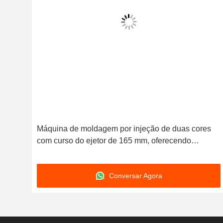
res
Máquina de moldagem por injeção de duas cores
com curso do ejetor de 165 mm, oferecendo
Kg
potência de aquecimento da máquina de 185 kW e
plastificação por parafuso para operação
Conversar Agora