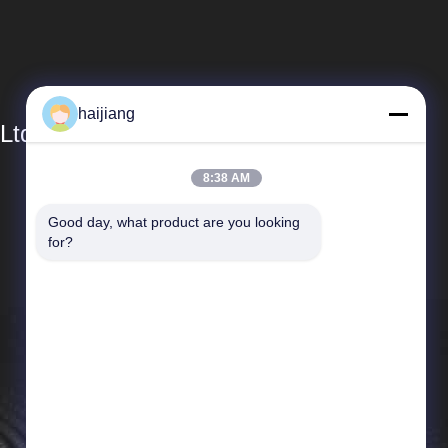
haijiang
Ltd
8:38 AM
Links Rápidos
Good day, what product are you looking 
Perfil da empresa
for?
Visita à fábrica
Controle de qualidade
Notícias
Casos
Mapa do Site