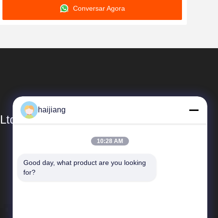
Conversar Agora
haijiang
Ltd
10:28 AM
Links Rápidos
Good day, what product are you looking 
Perfil da empresa
for?
Visita à fábrica
Controle de qualidade