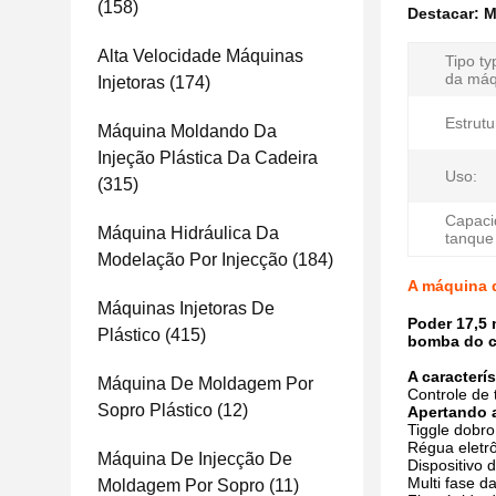
(158)
Destacar:
M
Alta Velocidade Máquinas
Tipo ty
da máq
Injetoras
(174)
Estrutu
Máquina Moldando Da
Injeção Plástica Da Cadeira
Uso:
(315)
Capaci
Máquina Hidráulica Da
tanque
Modelação Por Injecção
(184)
A máquina d
Máquinas Injetoras De
Poder 17,5
Plástico
(415)
bomba do c
A caracterí
Máquina De Moldagem Por
Controle de
Sopro Plástico
(12)
Apertando 
Tiggle dobro
Régua eletrô
Máquina De Injecção De
Dispositivo
Multi fase d
Moldagem Por Sopro
(11)