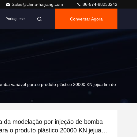
Sales@china-haijiang.com
86-574-88233242
Conversar Agora
Portuguese
mba variável para o produto plástico 20000 KN jejua fim do
a da modelação por injeção de bomba
para o produto plástico 20000 KN jejua