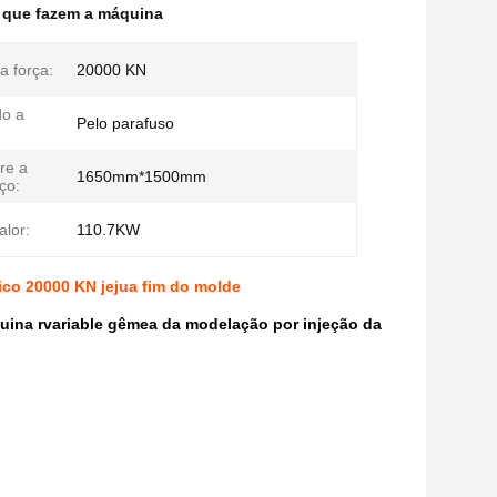
s que fazem a máquina
a força:
20000 KN
do a
Pelo parafuso
re a
1650mm*1500mm
ço:
alor:
110.7KW
ico 20000 KN jejua fim do molde
ina rvariable gêmea da modelação por injeção da