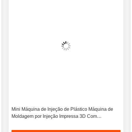
Mini Máquina de Injeção de Plástico Máquina de
Moldagem por Injeção Impressa 3D Com
380V50Hz Ou Fornecimento de Energia
Personalizado Projetado para a Produção de