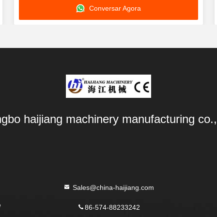
Conversar Agora
Plástico
ngbo haijiang machinery manufacturing co.,
Sales@china-haijiang.com
e
86-574-88233242