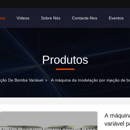
tos
Vídeos
Sobre Nós
Contacte-Nos
Eventos
Produtos
cção De Bomba Variável
>
A máquina da modelação por injeção de bo
A máquin
variável 