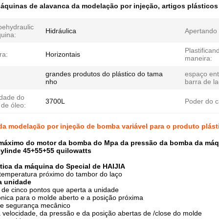
áquinas de alavanca da modelação por injeção
,
artigos plástico
pehydraulic
Hidráulica
Apertando 
uina:
Plastifican
ra:
Horizontais
maneira:
grandes produtos do plástico do tama
espaço ent
nho
barra de la
dade do
3700L
Poder do c
 de óleo:
a modelação por injeção de bomba variável para o produto plást
 máximo do motor da bomba do Mpa da pressão da bomba da máqu
ylinde 45+55+55 quilowatts
stica da máquina do Special de HAIJIA
 temperatura próximo do tambor do laço
a unidade
 de cinco pontos que aperta a unidade
nica para o molde aberto e a posição próxima
 de segurança mecânico
a velocidade, da pressão e da posição abertas de /close do molde