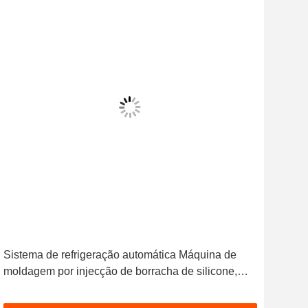
Sistema de refrigeração automática Máquina de
Máq
moldagem por injecção de borracha de silicone,
Var
incluindo sistema de alimentação de material para
de 
produtos de silicone
Ene