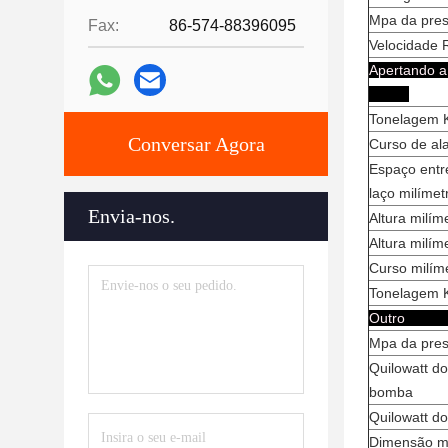
Mpa da pres
Fax:
86-574-88396095
Velocidade 
Apertan
Tonelagem K
Conversar Agora
Curso de al
Espaço entr
laço milímet
Envia-nos.
Altura milí
Altura milím
Curso milíme
Tonelagem K
O
Mpa da pre
Quilowatt d
bomba
Quilowatt do
Dimensão m