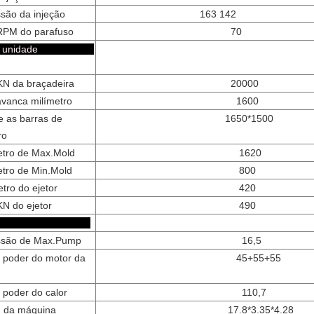
são da injeção
163 142
RPM do parafuso
70
do a unidade
N da braçadeira
20000
avanca milímetro
1600
e as barras de
1650*1500
ro
metro de Max.Mold
1620
etro de Min.Mold
800
tro do ejetor
420
N do ejetor
490
utro
ssão de Max.Pump
16,5
o poder do motor da
45+55+55
 poder do calor
110,7
 da máquina
17.8*3.35*4.28