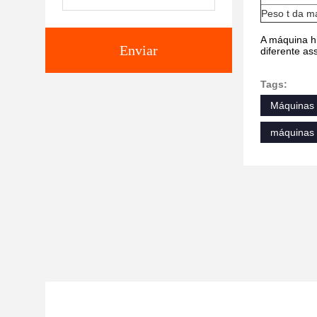
Peso t da m
A máquina hi
Enviar
diferente as
Tags:
Máquinas 
máquinas 