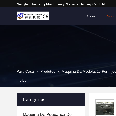
Ningbo Haijiang Machinery Manufacturing Co.,Ltd
Casa
Produ
Para Casa
>
Produtos
>
Máquina Da Modelação Por Inje
molde
Categorias
Máquina De Poupança De