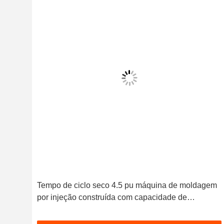
 por
Tempo de ciclo seco 4.5 pu máquina de moldagem
eção
por injeção construída com capacidade de
economizar muito mais energia garantindo
operação eficiente em termos de energia