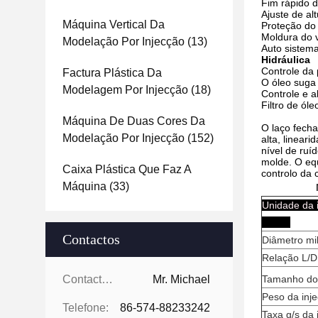
Fim rápido 
Ajuste de al
Máquina Vertical Da
Proteção do
Moldura do v
Modelação Por Injecção
(13)
Auto sistema
Hidráulica
Controle da 
Factura Plástica Da
O óleo suga o
Modelagem Por Injecção
(18)
Controle e 
Filtro de ól
Máquina De Duas Cores Da
O laço fecha
Modelação Por Injecção
(152)
alta, lineari
nível de ruíd
molde. O eq
Caixa Plástica Que Faz A
controlo da 
Máquina
(33)
Unidad
Contactos
Diâmetro mi
Relação L/D
Tamanho do t
Contactos:
Mr. Michael
Peso da inj
Telefone:
86-574-88233242
Taxa g/s da 