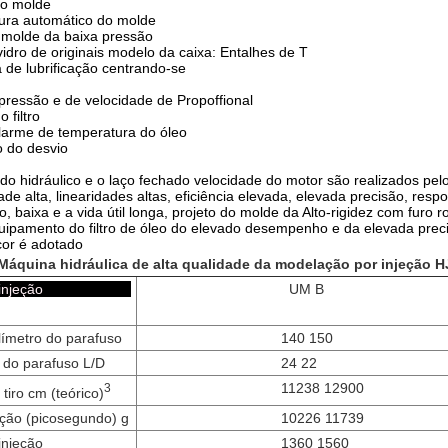
do molde
tura automático do molde
 molde da baixa pressão
idro de originais modelo da caixa: Entalhes de T
 de lubrificação centrando-se
pressão e de velocidade de Propoffional
 filtro
alarme de temperatura do óleo
eo do desvio
do hidráulico e o laço fechado velocidade do motor são realizados pelo
dade alta, linearidades altas, eficiência elevada, elevada precisão, res
o, baixa e a vida útil longa, projeto do molde da Alto-rigidez com furo r
uipamento do filtro de óleo do elevado desempenho e da elevada prec
cor é adotado
Máquina hidráulica de alta qualidade da modelação por injeção 
e da injeção
UM B
límetro do parafuso
140 150
 do parafuso L/D
24 22
11238 12900
3
iro cm (teórico)
eção (picosegundo) g
10226 11739
injeção
1360 1560