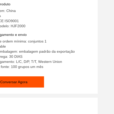
lde
produto
gem: China
A
 CE ISO9001
odelo: HJF2000
gamento e envio
e ordem mínima: conjuntos 1
able
embalagem: embalagem padrão da exportação
rega: 30 DIAS
gamento: L/C, D/P, T/T, Western Union
a fonte: 100 grupos um mês
Conversar Agora