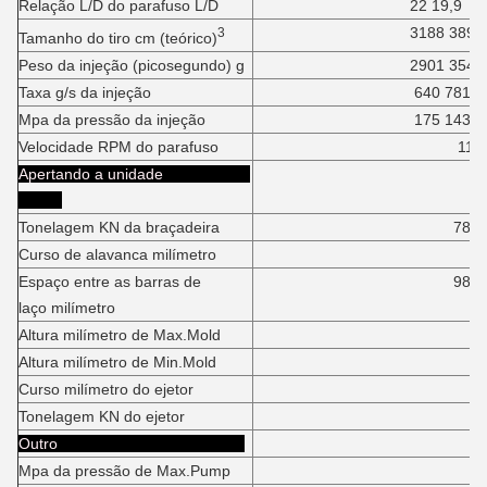
Relação L/D do parafuso L/D
22 19,9
3188 3894
3
Tamanho do tiro cm (teórico)
Peso da injeção (picosegundo) g
2901 3543
Taxa g/s da injeção
640 781
Mpa da pressão da injeção
175 143
Velocidade RPM do parafuso
115
Apertando a unidade
Tonelagem KN da braçadeira
7800K
Curso de alavanca milímetro
95
Espaço entre as barras de
980*95
laço milímetro
Altura milímetro de Max.Mold
96
Altura milímetro de Min.Mold
40
Curso milímetro do ejetor
28
Tonelagem KN do ejetor
18
Outro
Mpa da pressão de Max.Pump
1