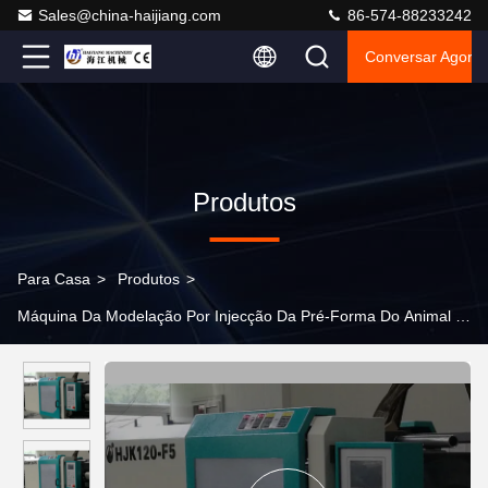
Sales@china-haijiang.com
86-574-88233242
Conversar Agora
Produtos
Para Casa
>
Produtos
>
Máquina Da Modelação Por Injecção Da Pré-Forma Do Animal De 
>
Sistema hidráulico moldando da máquina da injeção da pré-
forma do ANIMAL DE ESTIMAÇÃO da eficiência elevada