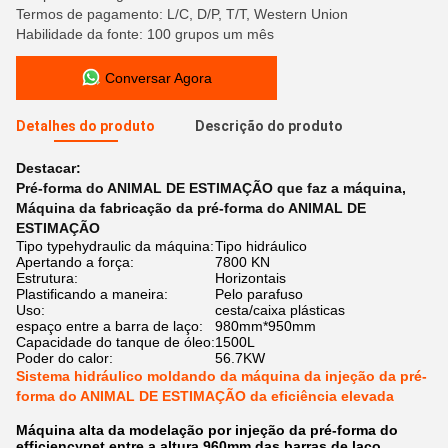
Termos de pagamento: L/C, D/P, T/T, Western Union
Habilidade da fonte: 100 grupos um mês
Conversar Agora
Detalhes do produto
Descrição do produto
Destacar:
Pré-forma do ANIMAL DE ESTIMAÇÃO que faz a máquina
,
Máquina da fabricação da pré-forma do ANIMAL DE
ESTIMAÇÃO
Tipo typehydraulic da máquina:
Tipo hidráulico
Apertando a força:
7800 KN
Estrutura:
Horizontais
Plastificando a maneira:
Pelo parafuso
Uso:
cesta/caixa plásticas
espaço entre a barra de laço:
980mm*950mm
Capacidade do tanque de óleo:
1500L
Poder do calor:
56.7KW
Sistema hidráulico moldando da máquina da injeção da pré-
forma do ANIMAL DE ESTIMAÇÃO da eficiência elevada
Máquina alta da modelação por injeção da pré-forma do
efficiencypet entre a altura 960mm das barras de laço