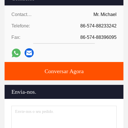
Contactos:
Mr. Michael
Telefone:
86-574-88233242
Fax:
86-574-88396095
Conversar Agora
Envia-nos.