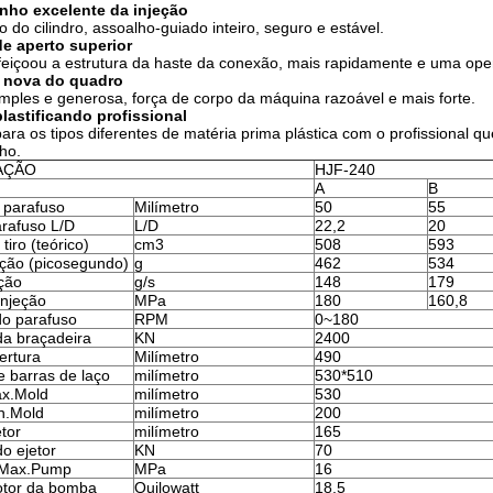
ho excelente da injeção
o do cilindro, assoalho-guiado inteiro, seguro e estável.
e aperto superior
eiçoou a estrutura da haste da conexão, mais rapidamente e uma oper
a nova do quadro
mples e generosa, força de corpo da máquina razoável e mais forte.
lastificando profissional
ara os tipos diferentes de matéria prima plástica com o profissional qu
ho.
AÇÃO
HJF-240
A
B
 parafuso
Milímetro
50
55
rafuso L/D
L/D
22,2
20
iro (teórico)
cm3
508
593
eção (picosegundo)
g
462
534
eção
g/s
148
179
injeção
MPa
180
160,8
do parafuso
RPM
0~180
a braçadeira
KN
2400
ertura
Milímetro
490
e barras de laço
milímetro
530*510
ax.Mold
milímetro
530
in.Mold
milímetro
200
tor
milímetro
165
o ejetor
KN
70
 Max.Pump
MPa
16
otor da bomba
Quilowatt
18,5