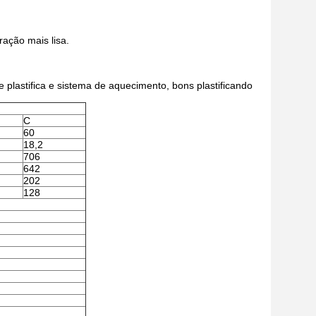
ação mais lisa.
e plastifica e sistema de aquecimento, bons plastificando
C
60
18,2
706
642
202
128