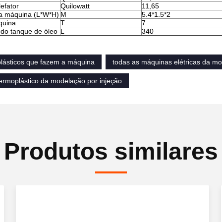
efator
Quilowatt
11,65
a máquina (L*W*H)
M
5.4*1.5*2
quina
T
7
do tanque de óleo
L
340
plásticos que fazem a máquina
todas as máquinas elétricas da mo
ermoplástico da modelação por injeção
Produtos similares