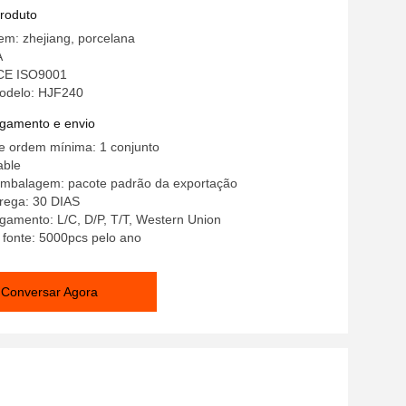
produto
em: zhejiang, porcelana
A
 CE ISO9001
odelo: HJF240
gamento e envio
e ordem mínima: 1 conjunto
able
embalagem: pacote padrão da exportação
rega: 30 DIAS
gamento: L/C, D/P, T/T, Western Union
 fonte: 5000pcs pelo ano
Conversar Agora