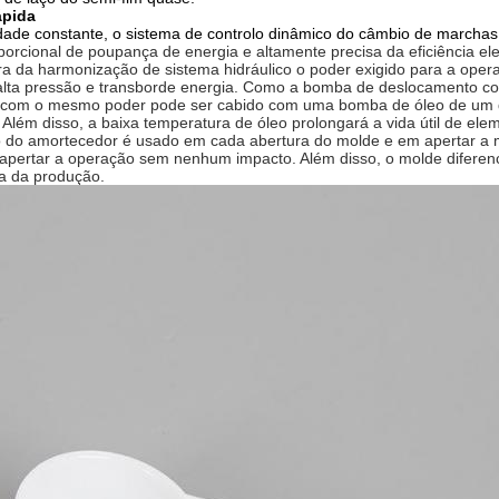
ápida
ade constante, o sistema de controlo dinâmico do câmbio de marchas
orcional de poupança de energia e altamente precisa da eficiência e
ora da harmonização de sistema hidráulico o poder exigido para a ope
alta pressão e transborde energia. Como a bomba de deslocamento con
om o mesmo poder pode ser cabido com uma bomba de óleo de um de
Além disso, a baixa temperatura de óleo prolongará a vida útil de el
vo do amortecedor é usado em cada abertura do molde e em apertar a 
apertar a operação sem nenhum impacto. Além disso, o molde diferenc
lta da produção.