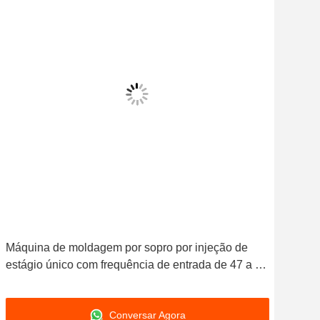
Máquina de moldagem por sopro por injeção de
Máq
estágio único com frequência de entrada de 47 a 63
Fre
Hz, projetada para moldagem precisa de garrafas
Ser
Mol
Conversar Agora