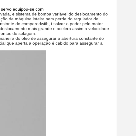
 servo equipou-se com
levada, e sistema de bomba variável do deslocamento do
ração de máquina inteira sem perda do regulador de
stante do comparedwith, t salvar o poder pelo motor
slocamento mais grande e acelera assim a velocidade
ementos de selagem.
maneira do óleo de assegurar a abertura constante do
ial que aperta a operação é cabido para assegurar a