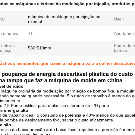
odas as máquinas elétricas da modelação por injeção
,
produtos p
máquina de moldagem por injeção ho
ra:
Uso::
rizontal
a máquina::
7T
Apertando 
 entre a
Poder do m
530*510mm
e laço:
bomba:
ásticos resistentes que fazem a máquina para a colher descartáve
 poupança de energia descartável plástica do custo 
 na tampa que faz a máquina de molde em China
vel de ruído
a máquina ordinária da modelação por injeção de bomba fixa, a máqui
nando somente quando necessária. E o ruído de trabalho é menos do q
cionamento.
e 2,5 Ponte-estilos, para o plástico diferente de L/D parte.
 energia alta
o de trabalho ideal, o consumo de potência é 40% menos do que aqu
a bomba de deslocamento fixo, salvar o custo eficazmente.
ecisão
reciso da baixa pressão & do baixo fluxo, repetindo a precisão é men
 de laço do semi-fim quase.