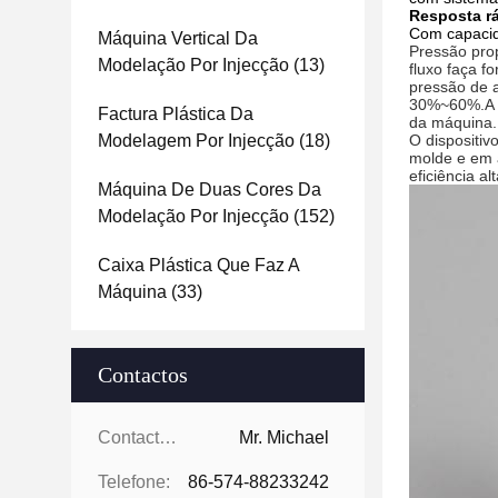
Resposta r
Com capacid
Máquina Vertical Da
Pressão prop
Modelação Por Injecção
(13)
fluxo faça f
pressão de 
30%~60%.A c
Factura Plástica Da
da máquina. 
Modelagem Por Injecção
(18)
O dispositi
molde e em 
eficiência a
Máquina De Duas Cores Da
Modelação Por Injecção
(152)
Caixa Plástica Que Faz A
Máquina
(33)
Contactos
Contactos:
Mr. Michael
Telefone:
86-574-88233242