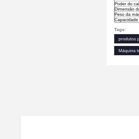
Poder do cal
Dimensão d
Peso da má
Capacidade 
Tags:
produtos 
Máquina t