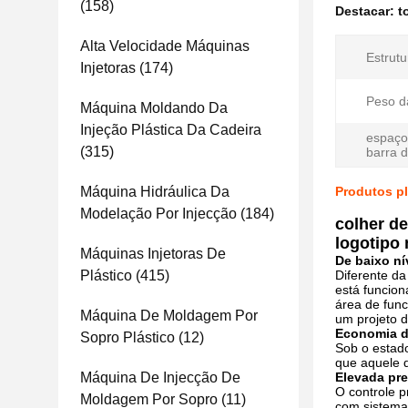
(158)
Destacar:
t
Alta Velocidade Máquinas
Estrutu
Injetoras
(174)
Peso d
Máquina Moldando Da
Injeção Plástica Da Cadeira
espaço
(315)
barra d
Máquina Hidráulica Da
Produtos pl
Modelação Por Injecção
(184)
colher de
logotipo
Máquinas Injetoras De
De baixo ní
Plástico
(415)
Diferente d
está funcio
área de fun
Máquina De Moldagem Por
um projeto d
Economia de
Sopro Plástico
(12)
Sob o estad
que aquele d
Máquina De Injecção De
Elevada pr
O controle p
Moldagem Por Sopro
(11)
com sistema