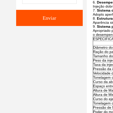
6.
Desempen
Injeção dobr
7.
Sistema d
Adopts aperf
Enviar
8.
Estrutur
Aparência si
9.
Sistema p
Apropriado p
o desempen
ESPECIFIC
Diâmetro do
Ração do pa
Tamanho do t
Peso da inj
Taxa da inj
Pressão da 
Velocidade 
Tonelagem d
Curso da ab
Espaço entr
Altura de M
Altura de M
Curso do eje
Tonelagem d
Pressão de
Poder do m