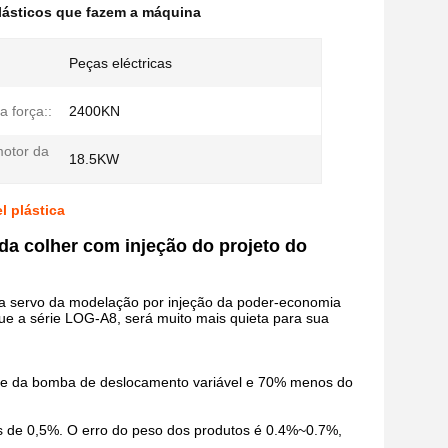
lásticos que fazem a máquina
Peças eléctricas
a força::
2400KN
otor da
18.5KW
l plástica
da colher com injeção do projeto do
na servo da modelação por injeção da poder-economia
ue a série LOG-A8, será muito mais quieta para sua
ele da bomba de deslocamento variável e 70% menos do
os de 0,5%. O erro do peso dos produtos é 0.4%~0.7%,