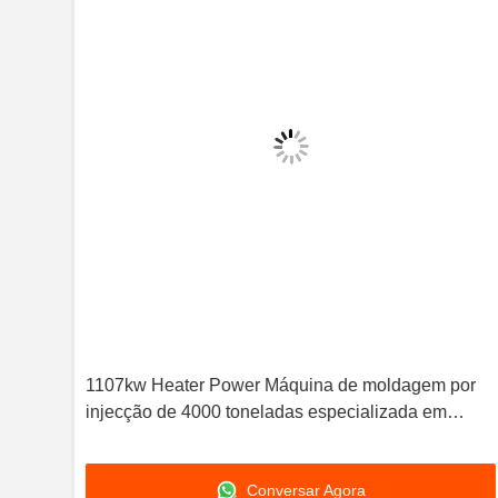
1107kw Heater Power Máquina de moldagem por
injecção de 4000 toneladas especializada em
moldagem de pvc oferecendo construção e
produção robustas
Conversar Agora