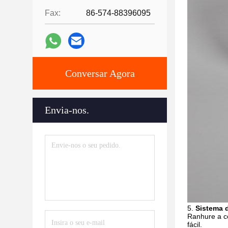
Fax:
86-574-88396095
Conversar Agora
Envia-nos.
5.
Sistema 
Ranhure a co
fácil.