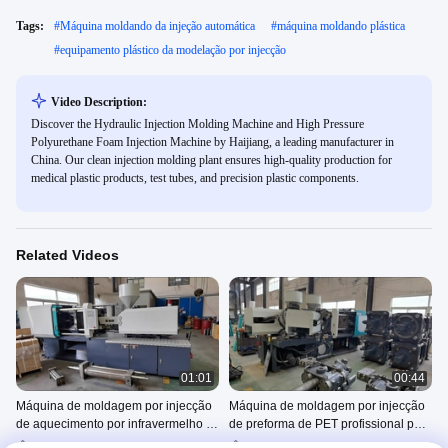
Tags:
#
Máquina moldando da injeção automática
#
máquina moldando plástica
#
equipamento plástico da modelação por injecção
Video Description:
Discover the Hydraulic Injection Molding Machine and High Pressure
Polyurethane Foam Injection Machine by Haijiang, a leading manufacturer in
China. Our clean injection molding plant ensures high-quality production for
medical plastic products, test tubes, and precision plastic components.
Related Videos
01:01
00:44
Máquina de moldagem por injecção
Máquina de moldagem por injecção
de aquecimento por infravermelho e
de preforma de PET profissional para
poupança de energia com sistema
peças elétricas
Máquina Da Modelação Por
Máquina De Moldagem Por